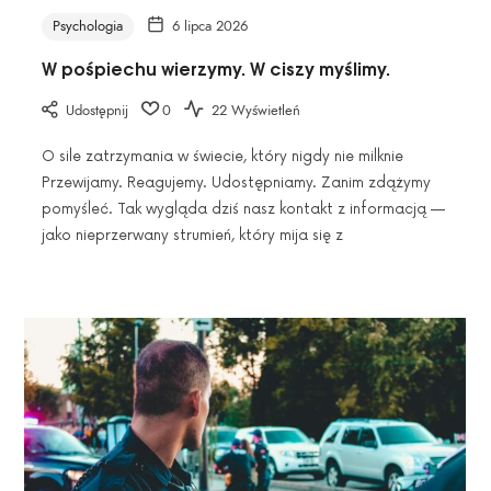
wykryć
Psychologia
6 lipca 2026
kłamstwo".
W pośpiechu wierzymy. W ciszy myślimy.
Udostępnij
0
22 Wyświetleń
O sile zatrzymania w świecie, który nigdy nie milknie
Przewijamy. Reagujemy. Udostępniamy. Zanim zdążymy
pomyśleć. Tak wygląda dziś nasz kontakt z informacją —
jako nieprzerwany strumień, który mija się z