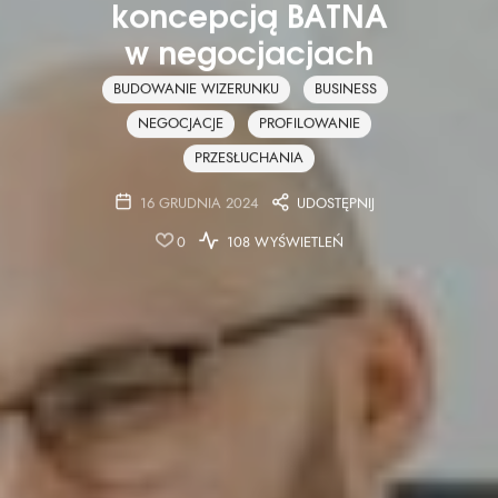
koncepcją BATNA
w negocjacjach
BUDOWANIE WIZERUNKU
BUSINESS
NEGOCJACJE
PROFILOWANIE
PRZESŁUCHANIA
16 GRUDNIA 2024
UDOSTĘPNIJ
0
108 WYŚWIETLEŃ