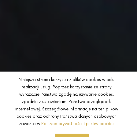
Niniejsza strona korzysta z plików cookies w celu
realizacji usług. Poprzez korzystanie ze strony
wyrażacie Państwo zgodę na używanie cookies,
zgodnie z ustawieniami Państwa przeglądarki
internetowej. Szczegółowe informacje na ten plików
cookies oraz ochrony Państwa danych osobowych
zawarto w
Polityce prywatności i plików cookies