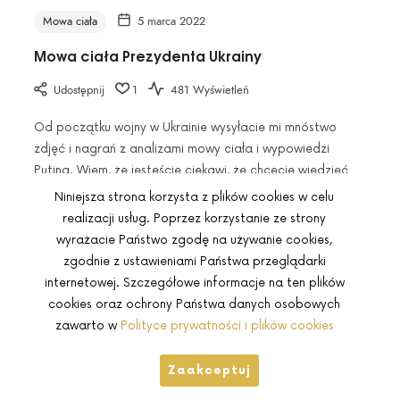
wykryć
Mowa ciała
5 marca 2022
kłamstwo".
Mowa ciała Prezydenta Ukrainy
Udostępnij
1
481 Wyświetleń
Od początku wojny w Ukrainie wysyłacie mi mnóstwo
zdjęć i nagrań z analizami mowy ciała i wypowiedzi
Putina. Wiem, że jesteście ciekawi, że chcecie wiedzieć
jak ten człowiek myśli, czy
Niniejsza strona korzysta z plików cookies w celu
realizacji usług. Poprzez korzystanie ze strony
wyrażacie Państwo zgodę na używanie cookies,
zgodnie z ustawieniami Państwa przeglądarki
internetowej. Szczegółowe informacje na ten plików
cookies oraz ochrony Państwa danych osobowych
© Copyright 2026 by
InterSynergy
. All Rights Reserved.
zawarto w
Polityce prywatności i plików cookies
SHARE THIS SELECTION
Zaakceptuj