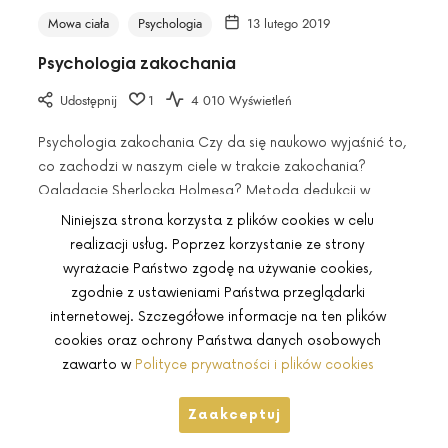
wykryć
Mowa ciała
Psychologia
13 lutego 2019
kłamstwo".
Psychologia zakochania
Udostępnij
1
4 010 Wyświetleń
Psychologia zakochania Czy da się naukowo wyjaśnić to,
co zachodzi w naszym ciele w trakcie zakochania?
Oglądacie Sherlocka Holmesa? Metodą dedukcji w
jednym z odcinków dochodzi on do tego, że
Niniejsza strona korzysta z plików cookies w celu
realizacji usług. Poprzez korzystanie ze strony
wyrażacie Państwo zgodę na używanie cookies,
zgodnie z ustawieniami Państwa przeglądarki
internetowej. Szczegółowe informacje na ten plików
cookies oraz ochrony Państwa danych osobowych
© Copyright 2026 by
InterSynergy
. All Rights Reserved.
zawarto w
Polityce prywatności i plików cookies
SHARE THIS SELECTION
Zaakceptuj