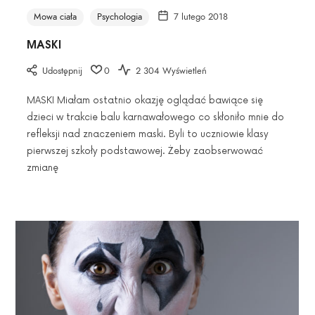
wykryć
Mowa ciała
Psychologia
7 lutego 2018
kłamstwo".
MASKI
Udostępnij
0
2 304 Wyświetleń
MASKI Miałam ostatnio okazję oglądać bawiące się
dzieci w trakcie balu karnawałowego co skłoniło mnie do
refleksji nad znaczeniem maski. Byli to uczniowie klasy
pierwszej szkoły podstawowej. Żeby zaobserwować
zmianę