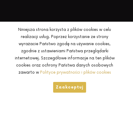
Niniejsza strona korzysta z plików cookies w celu
realizacji usług. Poprzez korzystanie ze strony
wyrażacie Państwo zgodę na używanie cookies,
zgodnie z ustawieniami Państwa przeglądarki
internetowej. Szczegółowe informacje na ten plików
cookies oraz ochrony Państwa danych osobowych
zawarto w
Polityce prywatności i plików cookies
Zaakceptuj
Często pytanie mnie kto najbardziej predestynuje to
kłamstwa. Wśród tej grupy są aktorzy. Dlaczego? Oto kilka