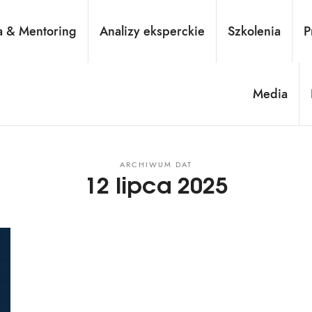
– wszystko, co warto wiedzie
a & Mentoring
Analizy eksperckie
Szkolenia
P
Media
wy ciała, rozpoznawania mikroekspresji i emocji. Profilerka. Autorka książki "Jak wykr
ARCHIWUM DAT
12 lipca 2025