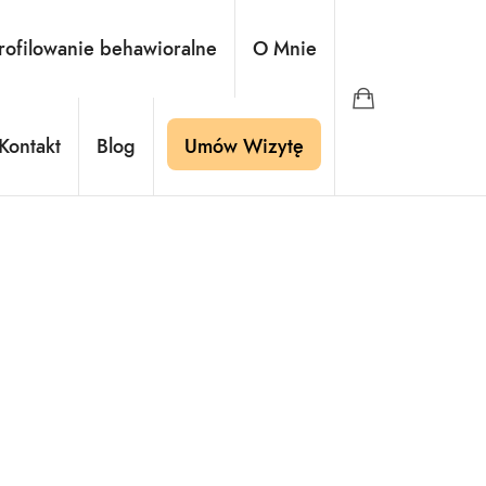
ć
rofilowanie behawioralne
O Mnie
Kontakt
Blog
Umów Wizytę
yć kłamstwo".