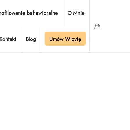
ć
rofilowanie behawioralne
O Mnie
Kontakt
Blog
Umów Wizytę
yć kłamstwo".