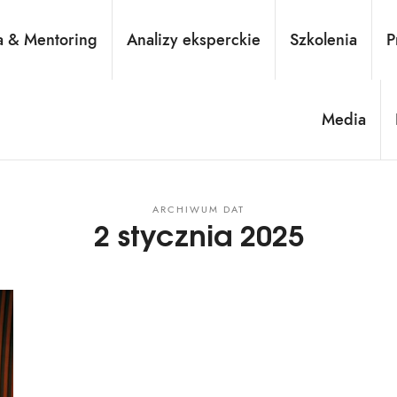
– wszystko, co warto wiedzie
a & Mentoring
Analizy eksperckie
Szkolenia
P
Media
wy ciała, rozpoznawania mikroekspresji i emocji. Profilerka. Autorka książki "Jak wykr
ARCHIWUM DAT
2 stycznia 2025